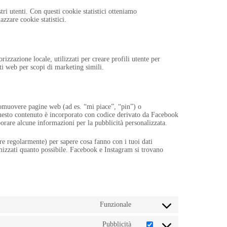
stri utenti. Con questi cookie statistici otteniamo
zzare cookie statistici.
zzazione locale, utilizzati per creare profili utente per
iti web per scopi di marketing simili.
omuovere pagine web (ad es. “mi piace”, “pin”) o
uesto contenuto è incorporato con codice derivato da Facebook
rare alcune informazioni per la pubblicità personalizzata.
re regolarmente) per sapere cosa fanno con i tuoi dati
mizzati quanto possibile. Facebook e Instagram si trovano
Funzionale
Consent
to
service
Pubblicità
Consent