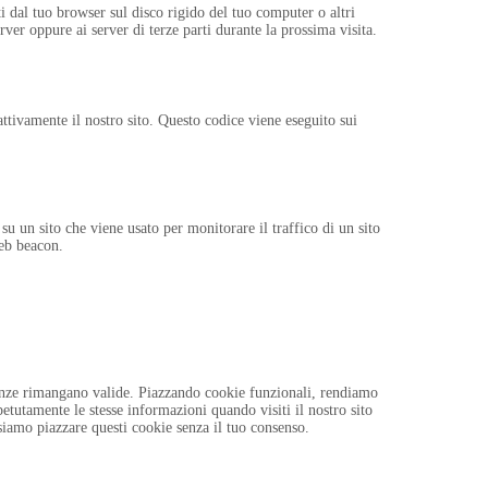
ti dal tuo browser sul disco rigido del tuo computer o altri
erver oppure ai server di terze parti durante la prossima visita.
ttivamente il nostro sito. Questo codice viene eseguito sui
u un sito che viene usato per monitorare il traffico di un sito
web beacon.
renze rimangano valide. Piazzando cookie funzionali, rendiamo
petutamente le stesse informazioni quando visiti il nostro sito
siamo piazzare questi cookie senza il tuo consenso.