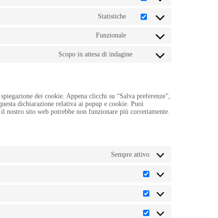
wordpress
to
service
Statistiche
Consent
facebook
to
service
Funzionale
Consent
google-
to
analytics
service
Scopo in attesa di indagine
Consent
complianz
to
service
varie
spiegazione dei cookie. Appena clicchi su “Salva preferenze”,
 questa dichiarazione relativa ai popup e cookie. Puoi
e il nostro sito web potrebbe non funzionare più correttamente.
Sempre attivo
Preferenze
Statistiche
Marketing