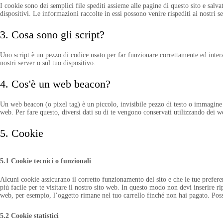
I cookie sono dei semplici file spediti assieme alle pagine di questo sito e salva
dispositivi. Le informazioni raccolte in essi possono venire rispediti ai nostri s
3. Cosa sono gli script?
Uno script è un pezzo di codice usato per far funzionare correttamente ed intera
nostri server o sul tuo dispositivo.
4. Cos'è un web beacon?
Un web beacon (o pixel tag) è un piccolo, invisibile pezzo di testo o immagine s
web. Per fare questo, diversi dati su di te vengono conservati utilizzando dei 
5. Cookie
5.1 Cookie tecnici o funzionali
Alcuni cookie assicurano il corretto funzionamento del sito e che le tue prefe
più facile per te visitare il nostro sito web. In questo modo non devi inserire ri
web, per esempio, l’oggetto rimane nel tuo carrello finché non hai pagato. Pos
5.2 Cookie statistici