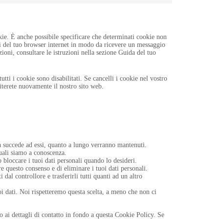
ie. È anche possibile specificare che determinati cookie non
ni del tuo browser internet in modo da ricevere un messaggio
ioni, consultare le istruzioni nella sezione Guida del tuo
tti i cookie sono disabilitati. Se cancelli i cookie nel vostro
iterete nuovamente il nostro sito web.
osa succede ad essi, quanto a lungo verranno mantenuti.
 quali siamo a conoscenza.
 o bloccare i tuoi dati personali quando lo desideri.
are questo consenso e di eliminare i tuoi dati personali.
ati dal controllore e trasferirli tutti quanti ad un altro
uoi dati. Noi rispetteremo questa scelta, a meno che non ci
nto ai dettagli di contatto in fondo a questa Cookie Policy. Se