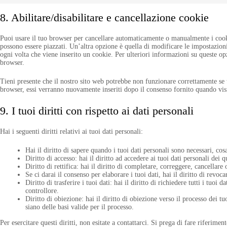
8. Abilitare/disabilitare e cancellazione cookie
Puoi usare il tuo browser per cancellare automaticamente o manualmente i cook
possono essere piazzati. Un’altra opzione è quella di modificare le impostazio
ogni volta che viene inserito un cookie. Per ulteriori informazioni su queste opz
browser.
Tieni presente che il nostro sito web potrebbe non funzionare correttamente se tu
browser, essi verranno nuovamente inseriti dopo il consenso fornito quando vis
9. I tuoi diritti con rispetto ai dati personali
Hai i seguenti diritti relativi ai tuoi dati personali:
Hai il diritto di sapere quando i tuoi dati personali sono necessari, c
Diritto di accesso: hai il diritto ad accedere ai tuoi dati personali dei
Diritto di rettifica: hai il diritto di completare, correggere, cancellare
Se ci darai il consenso per elaborare i tuoi dati, hai il diritto di revoc
Diritto di trasferire i tuoi dati: hai il diritto di richiedere tutti i tuoi d
controllore.
Diritto di obiezione: hai il diritto di obiezione verso il processo dei t
siano delle basi valide per il processo.
Per esercitare questi diritti, non esitate a contattarci. Si prega di fare riferime