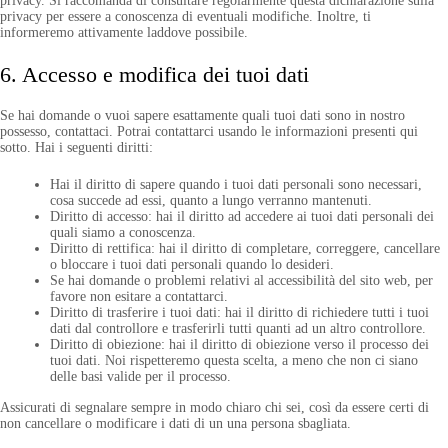
privacy. Si raccomanda di consultare regolarmente questa dichiarazione sulla
privacy per essere a conoscenza di eventuali modifiche. Inoltre, ti
informeremo attivamente laddove possibile.
6. Accesso e modifica dei tuoi dati
Se hai domande o vuoi sapere esattamente quali tuoi dati sono in nostro
possesso, contattaci. Potrai contattarci usando le informazioni presenti qui
sotto. Hai i seguenti diritti:
Hai il diritto di sapere quando i tuoi dati personali sono necessari,
cosa succede ad essi, quanto a lungo verranno mantenuti.
Diritto di accesso: hai il diritto ad accedere ai tuoi dati personali dei
quali siamo a conoscenza.
Diritto di rettifica: hai il diritto di completare, correggere, cancellare
o bloccare i tuoi dati personali quando lo desideri.
Se hai domande o problemi relativi al accessibilità del sito web, per
favore non esitare a contattarci.
Diritto di trasferire i tuoi dati: hai il diritto di richiedere tutti i tuoi
dati dal controllore e trasferirli tutti quanti ad un altro controllore.
Diritto di obiezione: hai il diritto di obiezione verso il processo dei
tuoi dati. Noi rispetteremo questa scelta, a meno che non ci siano
delle basi valide per il processo.
Assicurati di segnalare sempre in modo chiaro chi sei, così da essere certi di
non cancellare o modificare i dati di un una persona sbagliata.