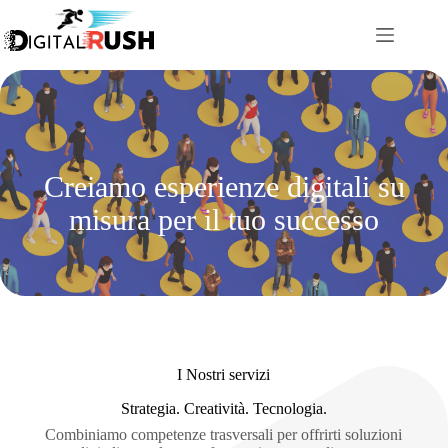
Salta
al
contenuto
Creiamo esperienze digitali su
misura per il tuo successo
I Nostri servizi
Strategia. Creatività. Tecnologia.
Combiniamo competenze trasversali per offrirti soluzioni